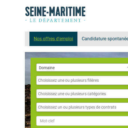
Nos offres d'emploi
Candidature spontané
Domaine
Domaine
Filières
Catégories
Contrats
Mot-
clef