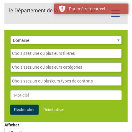
Paramètre incorrect
le Département de la Seine-Maritime
Toggle
navigatio
Domaine
Domaine
Filières
Catégories
Contrats
Mot-
clef
Rechercher
Réinitialiser
Afficher