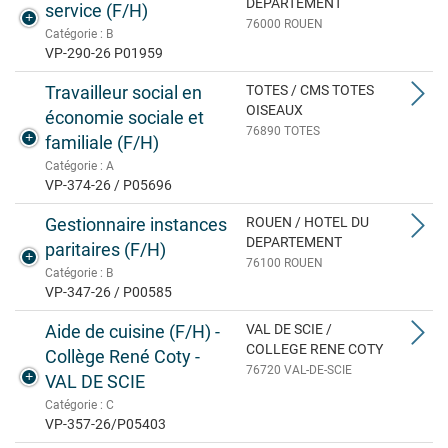
DEPARTEMENT
service (F/H)
76000 ROUEN
Catégorie : B
VP-290-26 P01959
Travailleur social en
TOTES / CMS TOTES
OISEAUX
économie sociale et
76890 TOTES
familiale (F/H)
Catégorie : A
VP-374-26 / P05696
Gestionnaire instances
ROUEN / HOTEL DU
DEPARTEMENT
paritaires (F/H)
76100 ROUEN
Catégorie : B
VP-347-26 / P00585
Aide de cuisine (F/H) -
VAL DE SCIE /
COLLEGE RENE COTY
Collège René Coty -
76720 VAL-DE-SCIE
VAL DE SCIE
Catégorie : C
VP-357-26/P05403