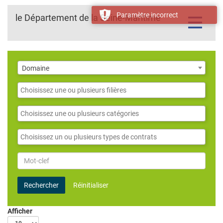
Paramètre incorrect
le Département de la Seine-Maritime
Toggle
navigatio
Domaine
Domaine
Filières
Catégories
Contrats
Mot-
clef
Rechercher
Réinitialiser
Afficher