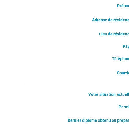
Prén
Adresse de résiden
Lieu de résiden
Pa
Télépho
Courri
Votre situation actuel
Perm
Dernier diplôme obtenu ou prépa